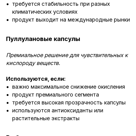
требуется стабильность при разных
климатических условиях
продукт выходит на международные рынки
Пуллулановые капсулы
Премиальное решение для чувствительных к
+7 (342) 292-12-52
кислороду веществ.
+7 (800) 600-28-0
9
order@phkon.ru
Используются, если:
важно максимальное снижение окисления
Офис: 614000, Пермский край, г.
продукт премиального сегмента
Пермь, ул. Ленина, д. 26, оф. 407
требуется высокая прозрачность капсулы
используются антиоксиданты или
О компании
Галерея
растительные экстракты
Размерная таблица
F.A.Q.
Доставка
Акции