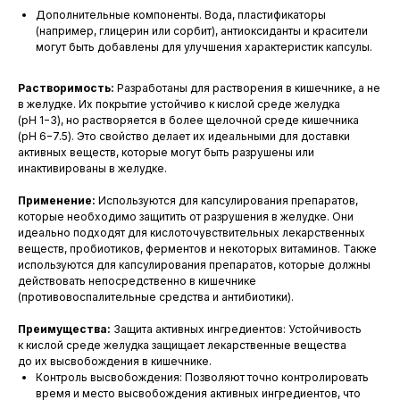
Дополнительные компоненты. Вода, пластификаторы
(например, глицерин или сорбит), антиоксиданты и красители
могут быть добавлены для улучшения характеристик капсулы.
Растворимость:
Разработаны для растворения в кишечнике, а не
в желудке. Их покрытие устойчиво к кислой среде желудка
+7 (342) 292-12-52
(pH 1−3), но растворяется в более щелочной среде кишечника
(pH 6−7.5). Это свойство делает их идеальными для доставки
+7 (800) 600-28-0
9
активных веществ, которые могут быть разрушены или
инактивированы в желудке.
order@phkon.ru
Применение:
Используются для капсулирования препаратов,
Офис: 614000, Пермский край, г.
которые необходимо защитить от разрушения в желудке. Они
Пермь, ул. Ленина, д. 26, оф. 407
идеально подходят для кислоточувствительных лекарственных
веществ, пробиотиков, ферментов и некоторых витаминов. Также
используются для капсулирования препаратов, которые должны
О компании
Галерея
действовать непосредственно в кишечнике
(противовоспалительные средства и антибиотики).
Размерная таблица
F.A.Q.
Преимущества:
Защита активных ингредиентов: Устойчивость
Доставка
Акции
к кислой среде желудка защищает лекарственные вещества
до их высвобождения в кишечнике.
Новости
Контроль высвобождения: Позволяют точно контролировать
время и место высвобождения активных ингредиентов, что