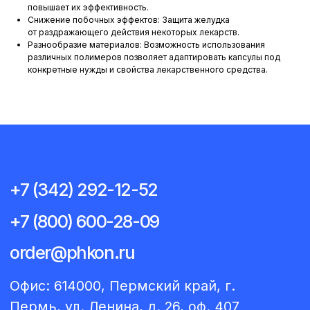
повышает их эффективность.
Снижение побочных эффектов: Защита желудка
Сертификаты соответствия
от раздражающего действия некоторых лекарств.
Разнообразие материалов: Возможность использования
Политика конфиденциальности
различных полимеров позволяет адаптировать капсулы под
© 2026 ООО «Фармакон» Все права защищены
конкретные нужды и свойства лекарственного средства.
*на сайте используются материалы с сайта
Freepik