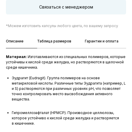
Связаться с менеджером
*Можем изготовить капсулы любого цвета, по вашему запросу
Описание
Таблица размеров
Гарантии и оплата
Материал:
Изготавливаются из специальных полимеров, которые
устойчивы к кислой среде желудка, но растворяются в щелочной
среде кишечника.
Эудрагит (Eudragit). Группа полимеров на основе
метакриловой кислоты. Различные типы Эудрагита (например, L
и S) растворяются при различных уровнях pH, что позволяет
точно контролировать место высвобождения активного
вещества.
Гипромеллозафталат (HPMCP). Производное целлюлозы,
которое устойчиво к кислой среде желудка и растворяется
в кишечнике.