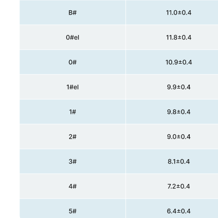
+7 (342) 292-12-52
+7 (800) 600-28-0
9
order@phkon.ru
Офис: 614000, Пермский край, г.
Пермь, ул. Ленина, д. 26, оф. 407
О компании
Галерея
Размерная таблица
F.A.Q.
Доставка
Акции
Новости
Сертификаты соответствия
Политика конфиденциальности