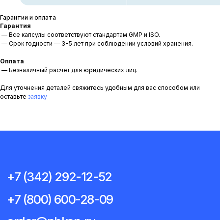
© 2026 ООО «Фармакон» Все права защищены
Гарантии и оплата
*на сайте используются материалы с сайта
Freepik
Гарантия
— Все капсулы соответствуют стандартам GMP и ISO.
— Срок годности — 3−5 лет при соблюдении условий хранения.
Оплата
— Безналичный расчет для юридических лиц.
Для уточнения деталей свяжитесь удобным для вас способом или
оставьте
заявку