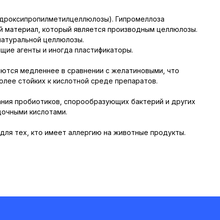
идроксипропилметилцеллюлозы). Гипромеллоза
й материал, который является производным целлюлозы.
натуральной целлюлозы.
щие агенты и иногда пластификаторы.
ются медленнее в сравнении с желатиновыми, что
олее стойких к кислотной среде препаратов.
ания пробиотиков, спорообразующих бактерий и других
очными кислотами.
 для тех, кто имеет аллергию на животные продукты.
+7 (3
+7 (8
order