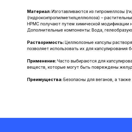
Материал:
Изготавливаются из гипромеллозы (г
(гидроксипропилметилцеллюлоза) – растительны
HPMC получают путем химической модификации 
Дополнительные компоненты: Вода, гелеобразую
Растворимость:
Целлюлозные капсулы растворя
позволяет использовать их для капсулирования б
Применение:
Часто выбираются для капсулиров
веществ, которые могут быть повреждены желуд
Преимущества:
Безопасны для веганов, а также
О компании
Галерея
Размерная
F.A.Q.
таблица